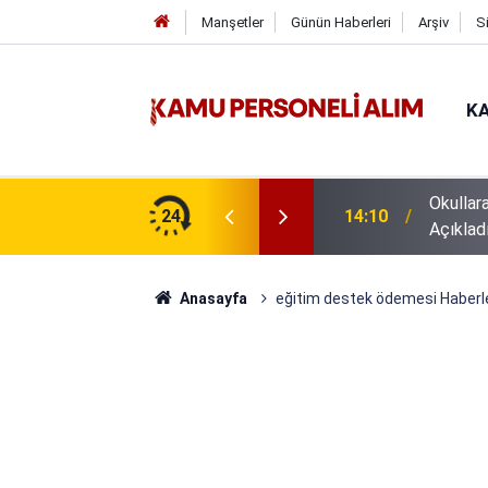
Manşetler
Günün Haberleri
Arşiv
S
KA
Okullar
14:10
Açıklad
24
16:44
GSB 600
Anasayfa
eğitim destek ödemesi Haberle