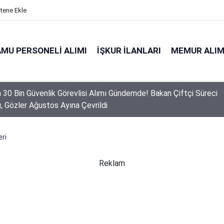
itene Ekle
MU PERSONELI ALIMI
İŞKUR İLANLARI
MEMUR ALIM
a 30 Bin Güvenlik Görevlisi Alımı Gündemde! Bakan Çiftçi Süreci
ı, Gözler Ağustos Ayına Çevrildi
 Personel Alımında Başvuru Süresi Doluyor: Son Gün Yarın
ri
Reklam