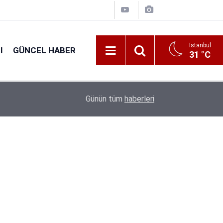
İstanbul
I
GÜNCEL HABER
31 °C
16:38
Kıyı Emniyeti Genel Müdürlüğü 26 İşçi Alımı Ya
Günün tüm
haberleri