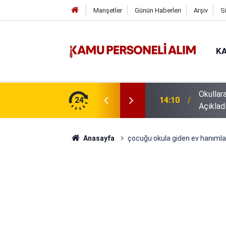
Manşetler
Günün Haberleri
Arşiv
S
KA
Okullar
14:10
Açıklad
24
16:44
GSB 600
Anasayfa
çocuğu okula giden ev hanımla