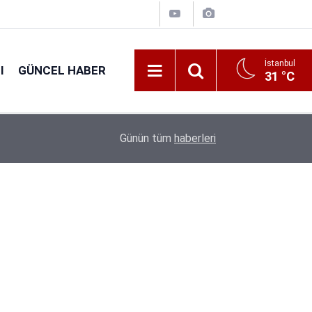
İstanbul
I
GÜNCEL HABER
31 °C
16:38
Kıyı Emniyeti Genel Müdürlüğü 26 İşçi Alımı Ya
Günün tüm
haberleri