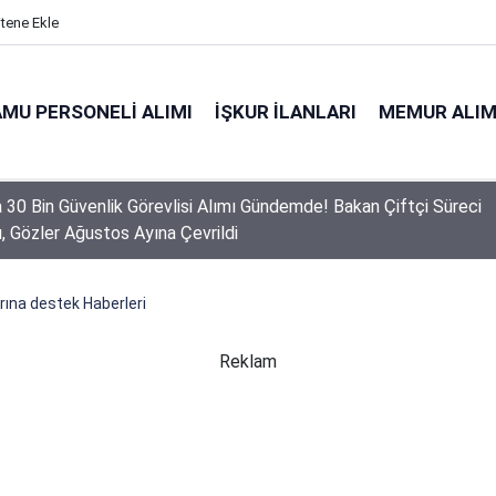
itene Ekle
MU PERSONELI ALIMI
İŞKUR İLANLARI
MEMUR ALIM
a 30 Bin Güvenlik Görevlisi Alımı Gündemde! Bakan Çiftçi Süreci
ı, Gözler Ağustos Ayına Çevrildi
 Personel Alımında Başvuru Süresi Doluyor: Son Gün Yarın
rına destek Haberleri
Reklam