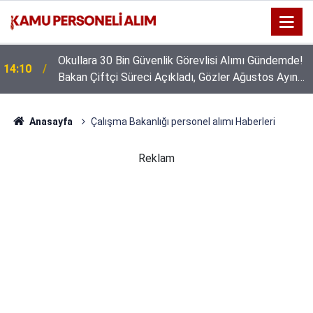
Okullara 30 Bin Güvenlik Görevlisi Alımı Gündemde!
14:10
Bakan Çiftçi Süreci Açıkladı, Gözler Ağustos Ayına
GSB 600 Personel Alımında Başvuru Süresi Doluyor:
Çevrildi
16:44
Son Gün Yarın
Anasayfa
Çalışma Bakanlığı personel alımı Haberleri
Reklam