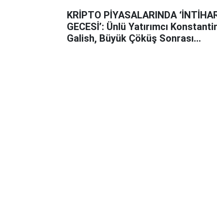
KRİPTO PİYASALARINDA ‘İNTİHA
GECESİ’: Ünlü Yatırımcı Konstanti
Galish, Büyük Çöküş Sonrası
Aracında Yaşamına Son Verdi