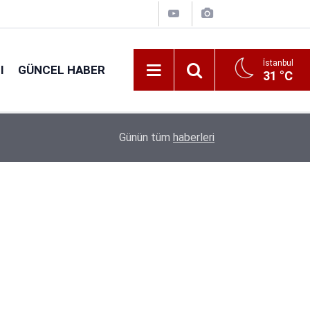
İstanbul
I
GÜNCEL HABER
31 °C
16:38
Kıyı Emniyeti Genel Müdürlüğü 26 İşçi Alımı Ya
Günün tüm
haberleri