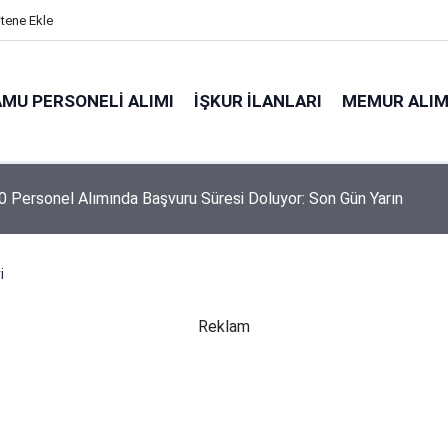
itene Ekle
MU PERSONELI ALIMI
İŞKUR İLANLARI
MEMUR ALIM
 Personel Alımında Başvuru Süresi Doluyor: Son Gün Yarın
i
Reklam