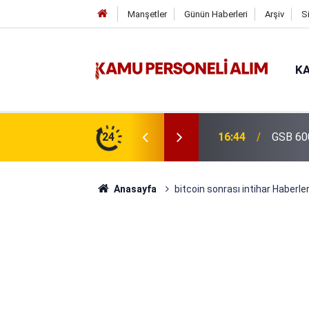
Manşetler
Günün Haberleri
Arşiv
S
KA
isi Alımı Gündemde! Bakan Çiftçi Süreci
24
16:44
GSB 600
evrildi
Anasayfa
bitcoin sonrası intihar Haberler