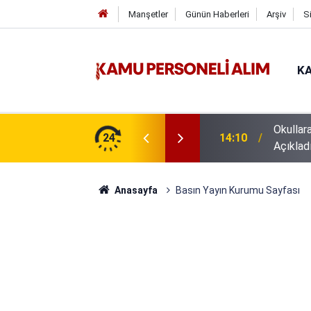
Manşetler
Günün Haberleri
Arşiv
S
KA
Okullar
14:10
Açıklad
24
16:44
GSB 600
Anasayfa
Basın Yayın Kurumu Sayfası