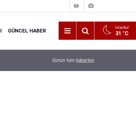
İstanbul
I
GÜNCEL HABER
31 °C
16:38
Kıyı Emniyeti Genel Müdürlüğü 26 İşçi Alımı Ya
Günün tüm
haberleri