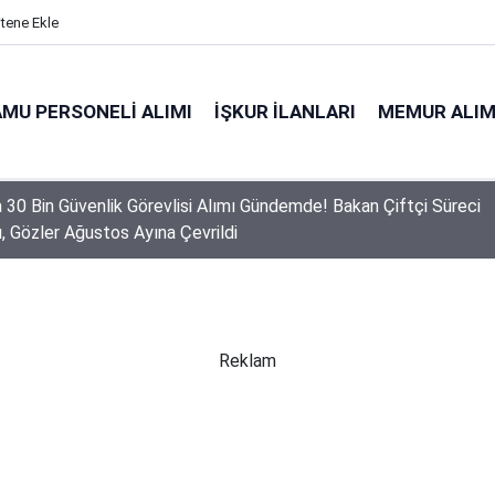
itene Ekle
MU PERSONELI ALIMI
İŞKUR İLANLARI
MEMUR ALIM
a 30 Bin Güvenlik Görevlisi Alımı Gündemde! Bakan Çiftçi Süreci
ı, Gözler Ağustos Ayına Çevrildi
 Personel Alımında Başvuru Süresi Doluyor: Son Gün Yarın
Reklam