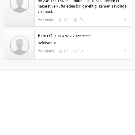
88.238.172.164 IP numaran alındı. Sen devam et.
hakaret ve küfür eden biri gerektiği zaman savcılığa
verilecek.
Yanıtla
(0)
(3)
Eren G.
/ 13 Aralık 2022 22:52
bekliyoruz.
Yanıtla
(0)
(0)