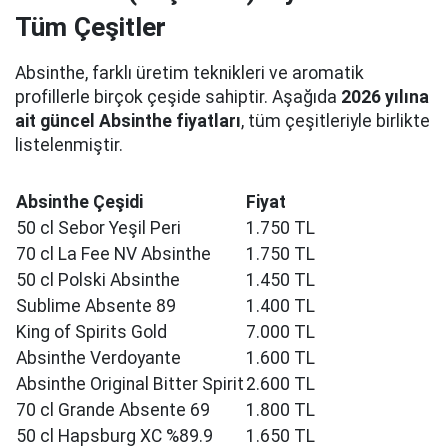
Tüm Çeşitler
Absinthe, farklı üretim teknikleri ve aromatik
profillerle birçok çeşide sahiptir. Aşağıda
2026 yılına
ait güncel Absinthe fiyatları
, tüm çeşitleriyle birlikte
listelenmiştir.
Absinthe Çeşidi
Fiyat
50 cl Sebor Yeşil Peri
1.750 TL
70 cl La Fee NV Absinthe
1.750 TL
50 cl Polski Absinthe
1.450 TL
Sublime Absente 89
1.400 TL
King of Spirits Gold
7.000 TL
Absinthe Verdoyante
1.600 TL
Absinthe Original Bitter Spirit
2.600 TL
70 cl Grande Absente 69
1.800 TL
50 cl Hapsburg XC %89.9
1.650 TL