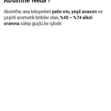
Absinthe Nedir?
Absinthe; ana bileşenleri
pelin otu
,
yeşil anason
ve
çeşitli aromatik bitkiler olan,
%45 – %74 alkol
oranına
sahip güçlü bir içkidir.