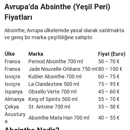
Avrupa’da Absinthe (Yeşil Peri)
Fiyatları
Absinthe, Avrupa ülkelerinde yasal olarak satılmakta
ve geniş bir marka çeşitliliğine sahiptir.
Ülke
Marka
Fiyat (Euro)
Fransa
Pernod Absinthe 700 ml
50 – 70 €
Fransa
Jade Nouvelle-Orléans 750 ml
80 – 100 €
İsviçre
Kubler Absinthe 700 ml
60 – 75 €
İsviçre
La Clandestine 500 ml
75 – 95 €
İspanya
Obsello Verte 700 ml
45 – 60 €
Almanya
King of Spirits 500 ml
55 – 70 €
Çekya
St. Antoine 700 ml
35 – 50 €
Avustury
Absinthe Mata Hari 700 ml
40 – 55 €
a