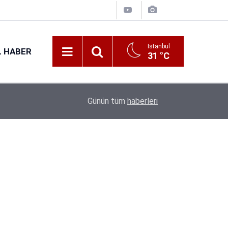
İstanbul
 HABER
31 °C
Günün tüm
haberleri