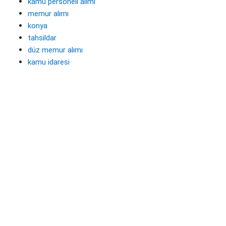
kamu personeli alımı
memur alımı
konya
tahsildar
düz memur alımı
kamu idaresi