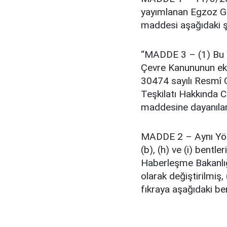
yayımlanan Egzoz G
maddesi aşağıdaki şe
“MADDE 3 – (1) Bu Y
Çevre Kanununun ek 
30474 sayılı Resmî 
Teşkilatı Hakkında 
maddesine dayanılara
MADDE 2 – Aynı Yöne
(b), (h) ve (i) bentle
Haberleşme Bakanlığı
olarak değiştirilmiş,
fıkraya aşağıdaki be