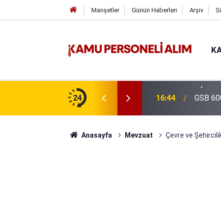
Manşetler
Günün Haberleri
Arşiv
S
KA
isi Alımı Gündemde! Bakan Çiftçi Süreci
24
16:44
GSB 600
evrildi
Anasayfa
Mevzuat
Çevre ve Şehircili