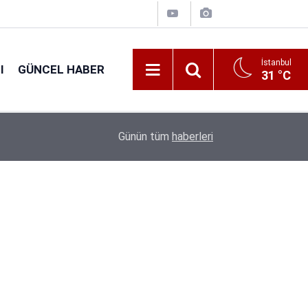
İstanbul
I
GÜNCEL HABER
31 °C
16:38
Kıyı Emniyeti Genel Müdürlüğü 26 İşçi Alımı Ya
Günün tüm
haberleri