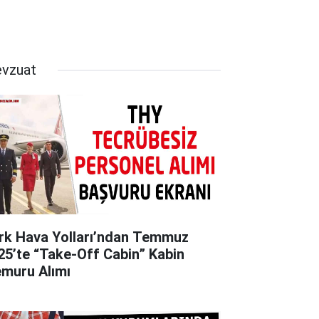
vzuat
rk Hava Yolları’ndan Temmuz
25’te “Take‑Off Cabin” Kabin
muru Alımı