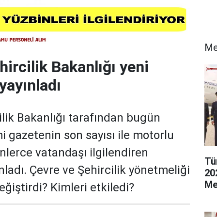
Me
ircilik Bakanlığı yeni
yayınladı
ilik Bakanlığı tarafından bugün
i gazetenin son sayısı ile motorlu
nlerce vatandaşı ilgilendiren
Tü
ladı. Çevre ve Şehircilik yönetmeliği
20
Me
eğiştirdi? Kimleri etkiledi?