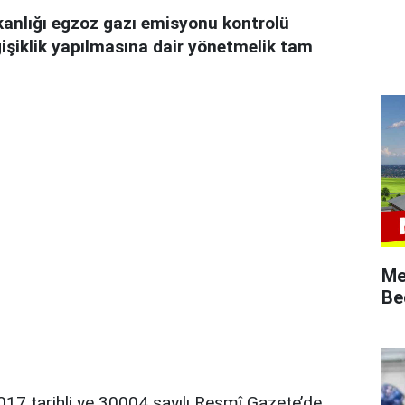
kanlığı egzoz gazı emisyonu kontrolü
işiklik yapılmasına dair yönetmelik tam
Me
Be
 tarihli ve 30004 sayılı Resmî Gazete’de