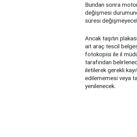
Bundan sonra motorlu
değişmesi durumund
süresi değişmeyece
Ancak taşıtın plakası
ait araç tescil belge
fotokopisi ile il mü
tarafından belirlen
iletilerek gerekli kay
edilememesi veya taş
yenilenecek.